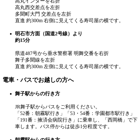
高丸インターを右折
高丸西交差点を左折
多聞町大門 交差点を左折
直進 約300m 右側に見えてくる寿司屋の横です。
明石市方面（国道2号線）より
約15分
県道487号から垂水警察署 明舞交番を右折
舞子多聞線を左折
直進 約300m 左側に見えてくる寿司屋の横です。
電車・バスでお越しの方へ
舞子駅からの行き方
JR舞子駅からバスをご利用ください。
「52番：朝霧駅行き」「53・54番：学園都市駅行き」
「191番：掖済会病院行き」に乗車し、「西岡橋」で下
車します。バス停からは徒歩1分程度です。
朝霧駅からの行き方