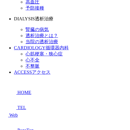
高血圧
予防接種
DIALYSIS
透析治療
腎臓の病気
透析治療とは？
当院の透析治療
CARDIOLOGY
循環器内科
心筋梗塞・狭心症
心不全
不整脈
ACCESS
アクセス
HOME
TEL
Web