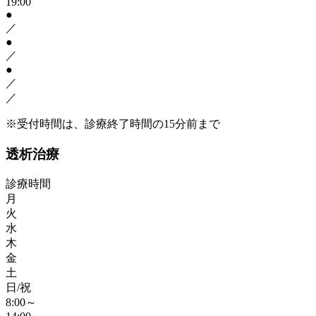
19:00
●
／
●
／
●
／
／
※受付時間は、診療終了時間の15分前まで
透析治療
診療時間
月
火
水
木
金
土
日/祝
8:00～