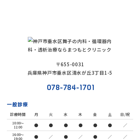
〒655-0031
兵庫県神戸市垂水区清水が丘3丁目1-5
078-784-1701
一般診療
診療時間
月
火
水
木
金
土
日/祝
10:00～
●
●
●
●
●
●
／
12:00
16:00～
●
／
●
／
●
／
／
19:00