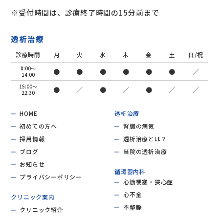
※受付時間は、診療終了時間の15分前まで
透析治療
診療時間
月
火
水
木
金
土
日/祝
8:00～
●
●
●
●
●
●
／
14:00
15:00～
●
／
●
／
●
／
／
22:30
HOME
透析治療
初めての方へ
腎臓の病気
採用情報
透析治療とは？
ブログ
当院の透析治療
お知らせ
循環器内科
プライバシーポリシー
心筋梗塞・狭心症
心不全
クリニック案内
不整脈
クリニック紹介